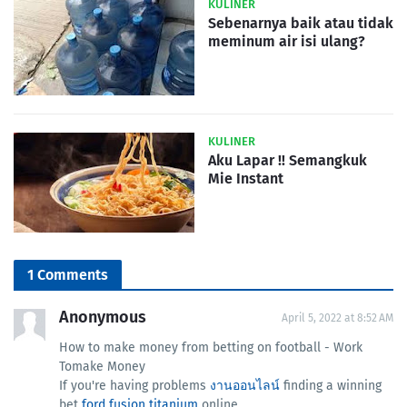
KULINER
Sebenarnya baik atau tidak
meminum air isi ulang?
KULINER
Aku Lapar !! Semangkuk
Mie Instant
1 Comments
Anonymous
April 5, 2022 at 8:52 AM
How to make money from betting on football - Work
Tomake Money
If you're having problems
งานออนไลน์
finding a winning
bet
ford fusion titanium
online