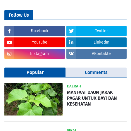
Follow Us
Facebook
Twitter
YouTube
LinkedIn
Instagram
VKontakte
Popular
Comments
DAERAH
MANFAAT DAUN JARAK
PAGAR UNTUK BAYI DAN
KESEHATAN
VIRAL