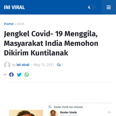
INI VIRAL
Home
Viral
Jengkel Covid- 19 Menggila,
Masyarakat India Memohon
Dikirim Kuntilanak
by
Ini viral
—
May 31, 2021
1